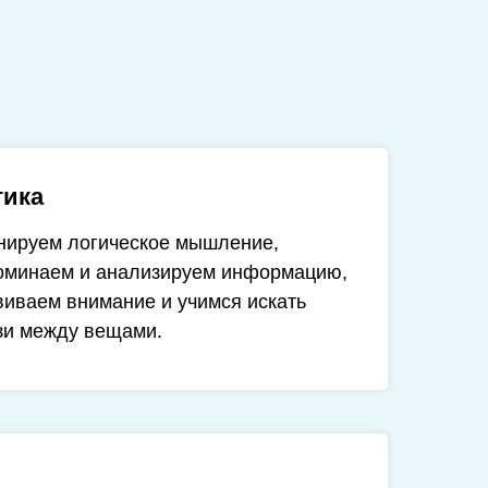
гика
нируем логическое мышление,
оминаем и анализируем информацию,
виваем внимание и учимся искать
зи между вещами.