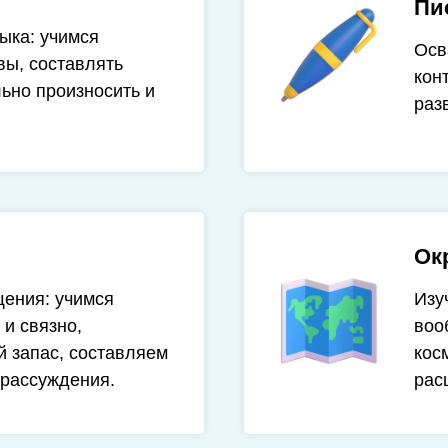
Пи
ыка: учимся
Осв
вы, составлять
кон
льно произносить и
раз
Ок
ения: учимся
Изу
и связно,
воо
 запас, составляем
кос
 рассуждения.
рас