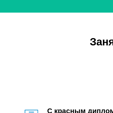
Зан
С красным дипло