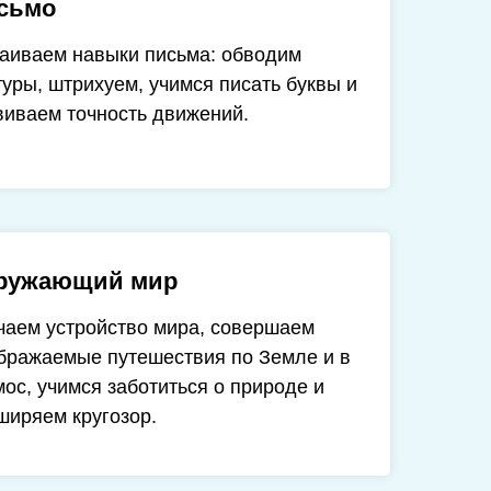
сьмо
аиваем навыки письма: обводим
туры, штрихуем, учимся писать буквы и
виваем точность движений.
ружающий мир
чаем устройство мира, совершаем
бражаемые путешествия по Земле и в
мос, учимся заботиться о природе и
ширяем кругозор.