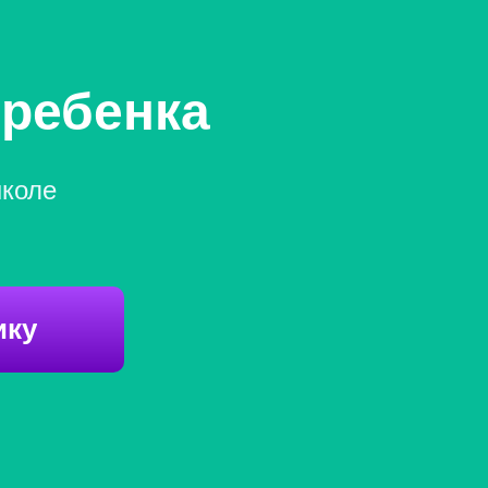
 ребенка
школе
ику