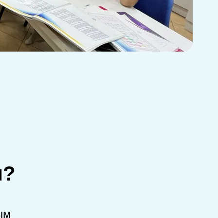
м?
ым