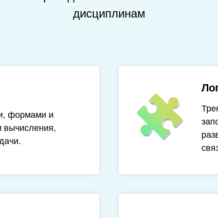
дисциплинам
Ло
Тре
и, формами и
зап
 вычисления,
раз
дачи.
свя