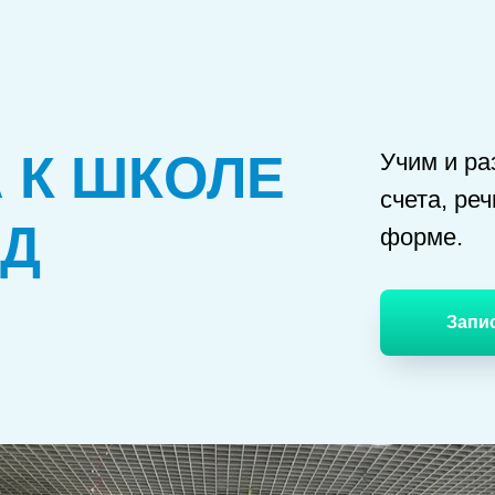
 К ШКОЛЕ
Учим и ра
счета, ре
АД
форме.
Запи