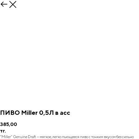
ПИВО Miller 0,5Л в асс
385,00
тг.
"Miller" Genuine Draft — мягкое, легко пьющееся пиво с тонким вкусом без сильно