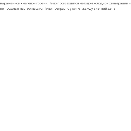
выраженной хмелевой горечи. Пиво производится методом холодной фильтрации и
не проходит пастеризацию. Пиво прекрасно утоляет жажду в летний день