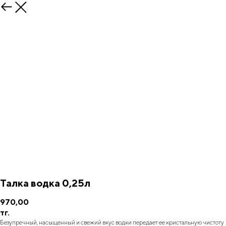
Талка водка 0,25л
970,00
тг.
Безупречный, насыщенный и свежий вкус водки передает ее кристальную чистоту