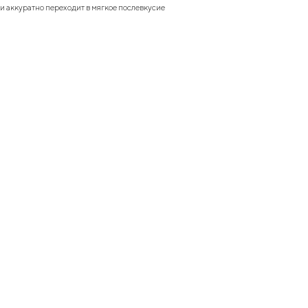
и аккуратно переходит в мягкое послевкусие