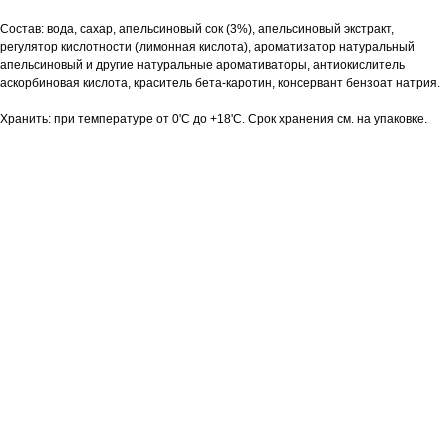
Состав: вода, сахар, апельсиновый сок (3%), апельсиновый экстракт,
регулятор кислотности (лимонная кислота), ароматизатор натуральный
апельсиновый и другие натуральные аромативаторы, антиокислитель
аскорбиновая кислота, краситель бета-каротин, консервант бензоат натрия.
Хранить: при температуре от 0'C до +18'С. Срок хранения см. на упаковке.