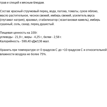
трав и специй к мясным блюдам.
Состав: красный стручковый перец, вода, патока, томаты, сухое яблоко,
масло растительное, чеснок свежий, имбирь свежий, усилитель вкуса
(глутамат натрия), крахмал, стабилизатор ( ксантановая камель), имбирь
сушеный, соль, сахар, перец душистый.
Пищевая ценность на 100г:
углеводы - 21,9 г., жиры - 4,25 г., белки - 2,58 г.
Калорийность - 599,40 кДж/136 ккал.
Хранить при температуре от 0 градусов С до +10 градусов С и относительной
влажности воздуха не более 75%.