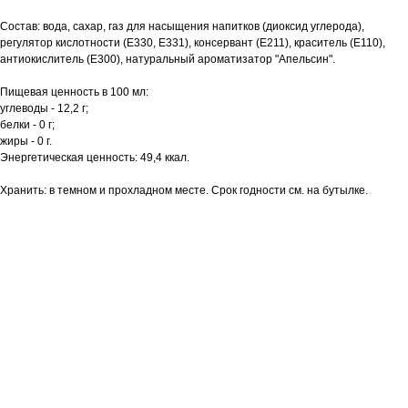
Состав: вода, сахар, газ для насыщения напитков (диоксид углерода),
регулятор кислотности (Е330, Е331), консервант (Е211), краситель (Е110),
антиокислитель (Е300), натуральный ароматизатор "Апельсин".
Пищевая ценность в 100 мл:
углеводы - 12,2 г;
белки - 0 г;
жиры - 0 г.
Энергетическая ценность: 49,4 ккал.
Хранить: в темном и прохладном месте. Срок годности см. на бутылке.