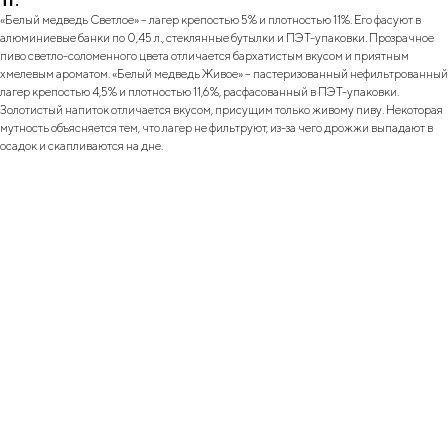
тг.
«Белый медведь Светлое» – лагер крепостью 5% и плотностью 11%. Его фасуют в
алюминиевые банки по 0,45 л., стеклянные бутылки и ПЭТ-упаковки. Прозрачное
пиво светло-соломенного цвета отличается бархатистым вкусом и приятным
хмелевым ароматом. «Белый медведь Живое» – пастеризованный нефильтрованный
лагер крепостью 4,5% и плотностью 11,6%, расфасованный в ПЭТ-упаковки.
Золотистый напиток отличается вкусом, присущим только живому пиву. Некоторая
мутность объясняется тем, что лагер не фильтруют, из-за чего дрожжи выпадают в
осадок и скапливаются на дне.