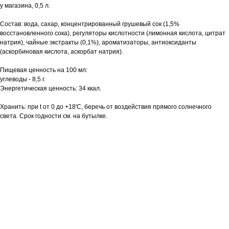
у магазина, 0,5 л.
Состав: вода, сахар, концентрированный грушевый сок (1,5%
восстановленного сока), регуляторы кислотности (лимонная кислота, цитрат
натрия), чайные экстракты (0,1%), ароматизаторы, антиоксиданты
(аскорбиновая кислота, аскорбат натрия).
Пищевая ценность на 100 мл:
углеводы - 8,5 г.
Энергетическая ценность: 34 ккал.
Хранить: при t от 0 до +18'С, беречь от воздействия прямого солнечного
света. Срок годности см. на бутылке.