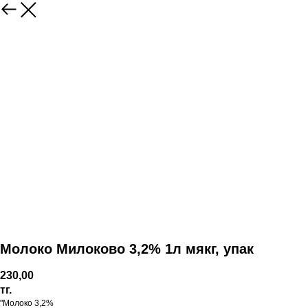
Молоко Милоково 3,2% 1л мякг, упак
230,00
тг.
"Молоко 3,2%