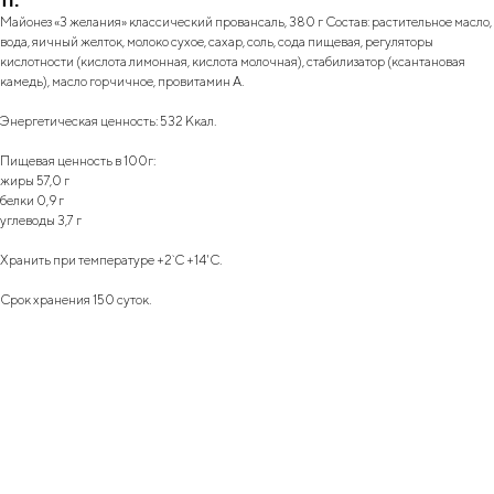
тг.
Майонез «3 желания» классический провансаль, 380 г Состав: растительное масло,
вода, яичный желток, молоко сухое, сахар, соль, сода пищевая, регуляторы
кислотности (кислота лимонная, кислота молочная), стабилизатор (ксантановая
камедь), масло горчичное, провитамин А.
Энергетическая ценность: 532 Ккал.
Пищевая ценность в 100г:
жиры 57,0 г
белки 0,9 г
углеводы 3,7 г
Хранить при температуре +2`С +14'С.
Срок хранения 150 суток.