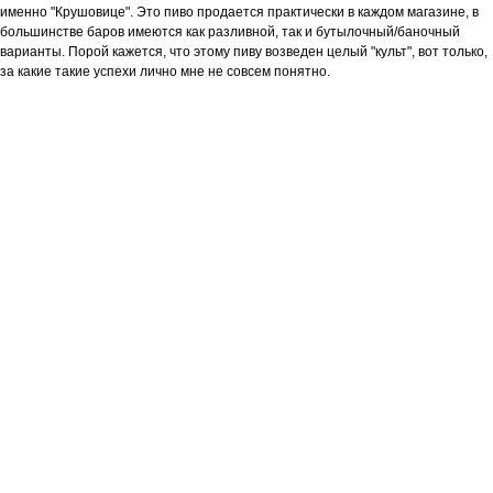
именно "Крушовице". Это пиво продается практически в каждом магазине, в
большинстве баров имеются как разливной, так и бутылочный/баночный
варианты. Порой кажется, что этому пиву возведен целый "культ", вот только,
за какие такие успехи лично мне не совсем понятно.