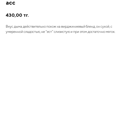
асс
430,00
тг.
Вкус дыма действительно похож на вирджиниевый бленд, он сухой, с
умеренной сладостью, не "ест" слизистую и при этом достаточно мягок.